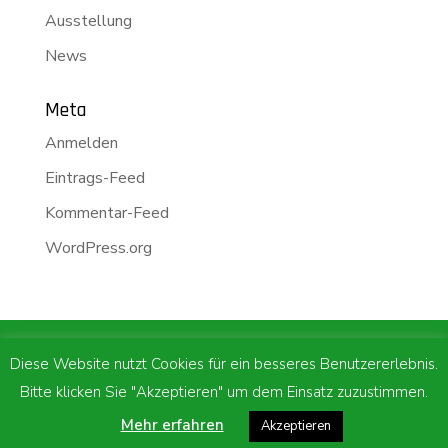
Ausstellung
News
Meta
Anmelden
Eintrags-Feed
Kommentar-Feed
WordPress.org
m.p.network GmbH | Industriestrasse 10 | CH -
Diese Website nutzt Cookies für ein besseres Benutzererlebnis.
6010 Kriens |
041 312 10 30
|
Bitte klicken Sie "Akzeptieren" um dem Einsatz zuzustimmen.
info@mpnetwork.ch
|
Impressum
|
Mehr erfahren
Akzeptieren
Datenschutzerklärung