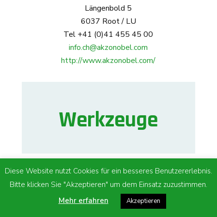
Längenbold 5
6037 Root / LU
Tel +41 (0)41 455 45 00
info.ch@akzonobel.com
http://www.akzonobel.com/
Werkzeuge
Diese Website nutzt Cookies für ein besseres Benutzererlebnis.
Leitz GmbH
Bitte klicken Sie "Akzeptieren" um dem Einsatz zuzustimmen.
Werkzeuge
Mehr erfahren
Hardstrasse 2
Akzeptieren
5600 Lenzburg