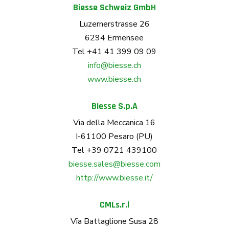
Biesse Schweiz GmbH
Luzernerstrasse 26
6294
Ermensee
Tel +41 41 399 09 09
info@biesse.ch
www.biesse.ch
Biesse S.p.A
Via della Meccanica 16
I-61100 Pesaro (PU)
Tel +39 0721 439100
biesse.sales@biesse.com
http://www.biesse.it/
CMLs.r.l
Vîa Battaglione Susa 28