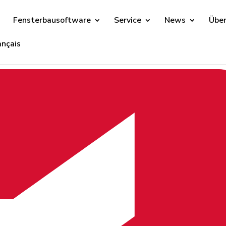
e
Fensterbausoftware
Service
News
Über
ançais