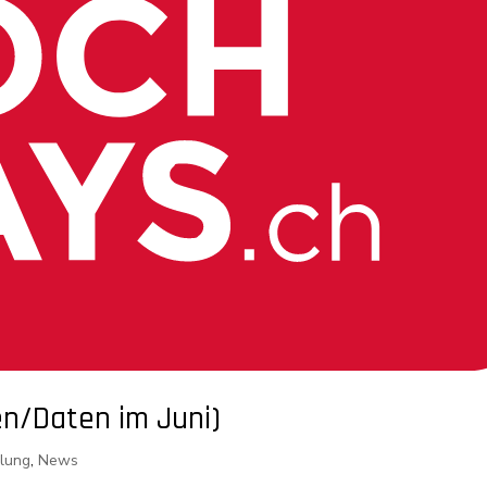
en/Daten im Juni)
llung
,
News