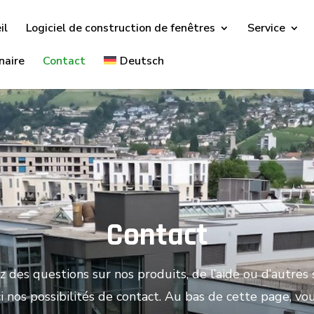
il
Logiciel de construction de fenêtres
Service
naire
Contact
Deutsch
Contact
z des questions sur nos produits, de l’aide ou d’autres 
ci nos possibilités de contact. Au bas de cette page, vo