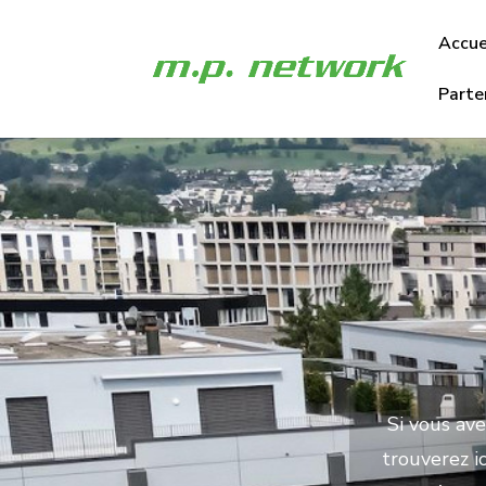
Accue
Parte
Si vous ave
trouverez i