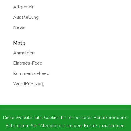
Allgemein
Ausstellung
News
Meta
Anmelden
Eintrags-Feed
Kommentar-Feed
WordPress.org
m.p.network GmbH | Industriestrasse 10 | CH -
Diese Website nutzt Cookies für ein besseres Benutzererlebnis.
6010 Kriens |
041 312 10 30
|
Bitte klicken Sie "Akzeptieren" um dem Einsatz zuzustimmen.
info@mpnetwork.ch
|
Impressum
|